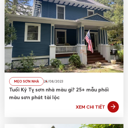
MẸO SƠN NHÀ
25/08/2023
Tuổi Kỷ Tỵ sơn nhà màu gì? 25+ mẫu phối
màu sơn phát tài lộc
XEM CHI TIẾT