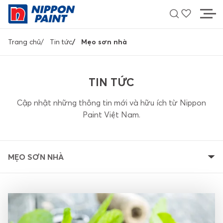
Nhảy
đến
nội
Breadcrumb
dung
Trang chủ
Tin tức
Mẹo sơn nhà
MÀU SẮC
TIN TỨC
SẢN PHẨM
Cập nhật những thông tin mới và hữu ích từ Nippon
Paint Việt Nam.
HỖ TRỢ
TÌM ĐẠI LÝ
MẸO SƠN NHÀ
LIÊN HỆ
Về Nippon Paint