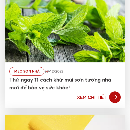
Tin tức
Tuyển dụng
Tiếng Việt
Khách hàng dự án
MẸO SƠN NHÀ
20/12/2023
Thử ngay 11 cách khử mùi sơn tường nhà
mới để bảo vệ sức khỏe!
XEM CHI TIẾT