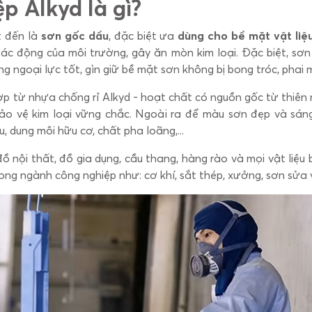
p Alkyd là gì?
t đến là
sơn gốc dầu
, đặc biệt ưa
dùng cho bề mặt vật liệu
tác động của môi trường, gây ăn mòn kim loại. Đặc biệt, sơn
g ngoại lực tốt, gìn giữ bề mặt sơn không bị bong tróc, phai 
 từ nhựa chống rỉ Alkyd - hoạt chất có nguồn gốc từ thiên 
ảo vệ kim loại vững chắc. Ngoài ra để màu sơn đẹp và sá
, dung môi hữu cơ, chất pha loãng,...
ồ nội thất, đồ gia dụng, cầu thang, hàng rào và mọi vật liệu b
ng ngành công nghiệp như: cơ khí, sắt thép, xưởng, sơn sửa vỏ