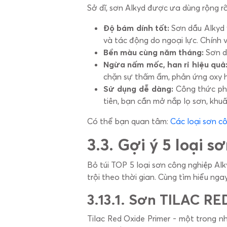
Sở dĩ, sơn Alkyd được ưa dùng rộng r
Độ bám dính tốt:
Sơn dầu Alkyd 
và tác động do ngoại lực. Chính vì 
Bền màu cùng năm tháng:
Sơn dầ
Ngừa nấm mốc, han rỉ hiệu quả
chặn sự thấm ẩm, phản ứng oxy hó
Sử dụng dễ dàng:
Công thức pha
tiên, bạn cần mở nắp lọ sơn, khuấ
Có thể bạn quan tâm:
Các loại sơn cô
3.
3. Gợi ý 5 loại 
Bỏ túi TOP 5 loại sơn công nghiệp Al
trội theo thời gian. Cùng tìm hiểu nga
3.1
3.1. Sơn TILAC R
Tilac Red Oxide Primer - một trong 