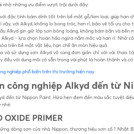
ãi nhờ những ưu điểm vượt trội dưới đây:
với đặc tính bám dính tốt trên bề mặt gỗ/kim loại, giúp hạn
vậy, với Alkyd, không lo bong tróc, hen rỉ, bảo vệ tối ưu cho th
u Alkyd gìn giữ lớp sơn bóng loáng, không bám bẩn và bền m
:
Alkyd - lựa chọn hoàn hảo ngừa nấm mốc và han rỉ. Nhờ cô
a trên bề mặt vật liệu, hạn chế ăn mòn hiệu quả.
 và sử dụng sơn Alkyd vô cùng đơn giản chỉ với vài thao tác
y đều với dung môi có sẵn trong vài phút là hoàn thành và có
ng nghiệp phổ biến trên thị trường hiện nay
sơn công nghiệp Alkyd đến từ N
kyd đến từ Nippon Paint. Hứa hẹn đem đến màu sắc tuyệt diệu,
y nhé:
ED OXIDE PRIMER
những dòng sơn của nhà Nippon, thương hiệu sơn số 1 Nhật Bả