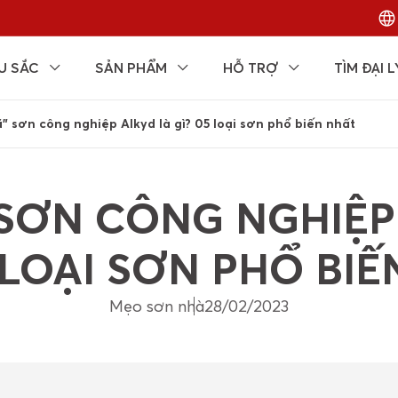
U SẮC
SẢN PHẨM
HỖ TRỢ
TÌM ĐẠI L
” sơn công nghiệp Alkyd là gì? 05 loại sơn phổ biến nhất
” SƠN CÔNG NGHIỆP
 LOẠI SƠN PHỔ BI
Mẹo sơn nhà
28/02/2023