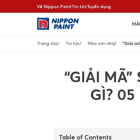
Nhảy
Về Nippon Paint
Tin tức
Tuyển dụng
đến
nội
MÀ
dung
Breadcrumb
Trang chủ
Tin tức
Mẹo sơn nhà
“Giải mã
“GIẢI MÃ
GÌ? 05
Table of Contents