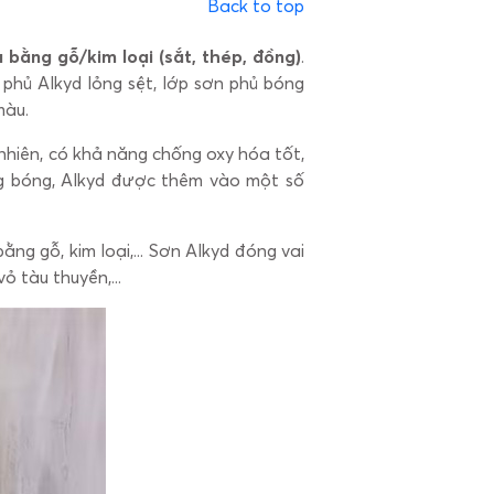
Back to top
 bằng gỗ/kim loại (sắt, thép, đồng)
.
 phủ Alkyd lỏng sệt, lớp sơn phủ bóng
màu.
nhiên, có khả năng chống oxy hóa tốt,
ng bóng, Alkyd được thêm vào một số
ằng gỗ, kim loại,... Sơn Alkyd đóng vai
 tàu thuyền,...