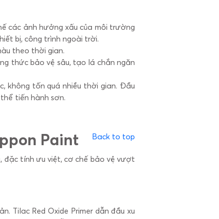
 chế các ảnh hưởng xấu của môi trường
iết bị, công trình ngoài trời.
àu theo thời gian.
ng thức bảo vệ sâu, tạo lá chắn ngăn
, không tốn quá nhiều thời gian. Đầu
 thể tiến hành sơn.
ippon Paint
Back to top
 đặc tính ưu việt, cơ chế bảo vệ vượt
n. Tilac Red Oxide Primer dẫn đầu xu