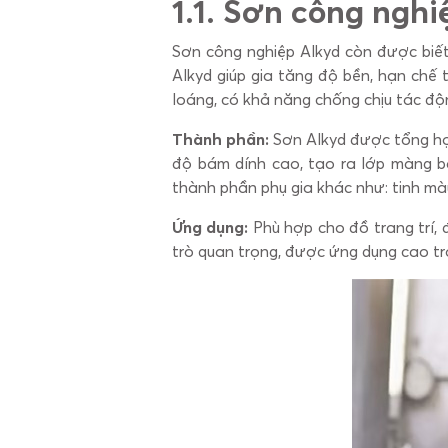
1.
1. Sơn công nghiệ
Sơn công nghiệp Alkyd còn được biế
Alkyd giúp gia tăng độ bền, hạn chế 
loáng, có khả năng chống chịu tác độn
Thành phần:
Sơn Alkyd được tổng hợp
độ bám dính cao, tạo ra lớp màng b
thành phần phụ gia khác như: tinh màu
Ứng dụng:
Phù hợp cho đồ trang trí, đ
trò quan trọng, được ứng dụng cao tro