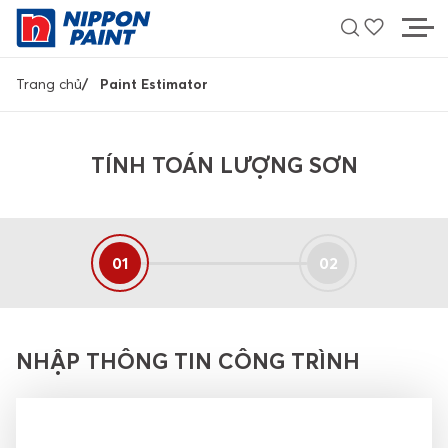
Nhảy
đến
nội
Breadcrumb
dung
Trang chủ
Paint Estimator
MÀU SẮC
TÍNH TOÁN LƯỢNG SƠN
SẢN PHẨM
HỖ TRỢ
01
02
TÌM ĐẠI LÝ
LIÊN HỆ
NHẬP THÔNG TIN CÔNG TRÌNH
Về Nippon Paint