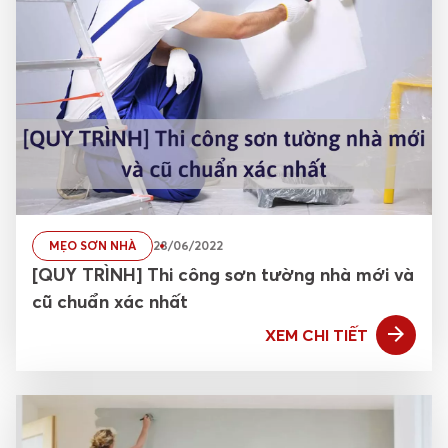
Tin tức
Tuyển dụng
Tiếng Việt
Khách hàng dự án
MẸO SƠN NHÀ
28/06/2022
[QUY TRÌNH] Thi công sơn tường nhà mới và
cũ chuẩn xác nhất
XEM CHI TIẾT