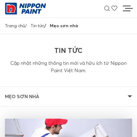
Nhảy
đến
nội
Breadcrumb
dung
Trang chủ
Tin tức
Mẹo sơn nhà
MÀU SẮC
TIN TỨC
SẢN PHẨM
Cập nhật những thông tin mới và hữu ích từ Nippon
Paint Việt Nam.
HỖ TRỢ
TÌM ĐẠI LÝ
MẸO SƠN NHÀ
LIÊN HỆ
Về Nippon Paint