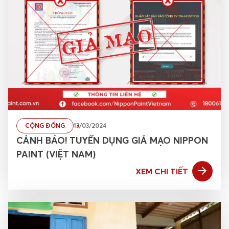
Tin tức
Tuyển dụng
Tiếng Việt
Khách hàng dự án
CỘNG ĐỒNG
13/03/2024
CẢNH BÁO! TUYỂN DỤNG GIẢ MẠO NIPPON
PAINT (VIỆT NAM)
XEM CHI TIẾT