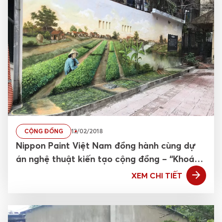
CỘNG ĐỒNG
13/02/2018
Nippon Paint Việt Nam đồng hành cùng dự
án nghệ thuật kiến tạo cộng đồng – “Khoác
Áo Mới” cho khu tập thể Pháo Đài Láng
XEM CHI TIẾT