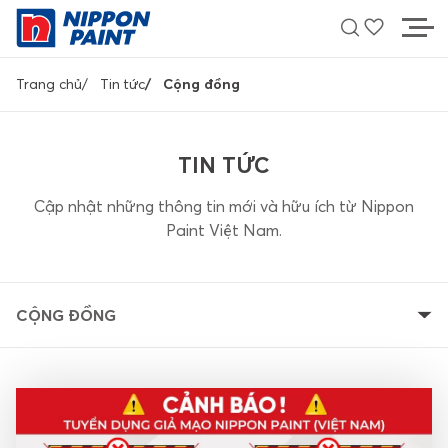
Nhảy
đến
nội
Breadcrumb
dung
Trang chủ
Tin tức
Cộng đồng
MÀU SẮC
TIN TỨC
SẢN PHẨM
Cập nhật những thông tin mới và hữu ích từ Nippon
Paint Việt Nam.
HỖ TRỢ
TÌM ĐẠI LÝ
CỘNG ĐỒNG
LIÊN HỆ
Về Nippon Paint