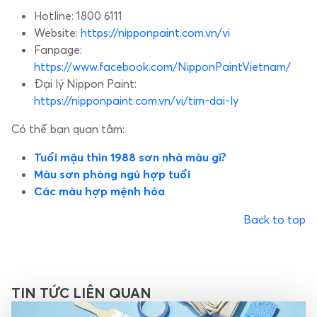
Hotline: 1800 6111
Website:
https://nipponpaint.com.vn/vi
Fanpage:
https://www.facebook.com/NipponPaintVietnam/
Đại lý Nippon Paint:
https://nipponpaint.com.vn/vi/tim-dai-ly
Có thể bạn quan tâm:
Tuổi mậu thìn 1988 sơn nhà màu gì?
Màu sơn phòng ngủ hợp tuổi
Các màu hợp mệnh hỏa
Back to top
TIN TỨC LIÊN QUAN