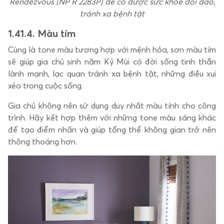
Rendezvous (NP R 2283P) để có được sức khỏe dồi dào,
tránh xa bệnh tật
1.4
1.4. Màu tím
Cùng là tone màu tương hợp với mệnh hỏa, sơn màu tím
sẽ giúp gia chủ sinh năm Kỷ Mùi có đời sống tinh thần
lành mạnh, lạc quan tránh xa bệnh tật, những điều xui
xẻo trong cuộc sống.
Gia chủ không nên sử dụng duy nhất màu tính cho công
trình. Hãy kết hợp thêm với những tone màu sáng khác
để tạo điểm nhấn và giúp tổng thể không gian trở nên
thông thoáng hơn.