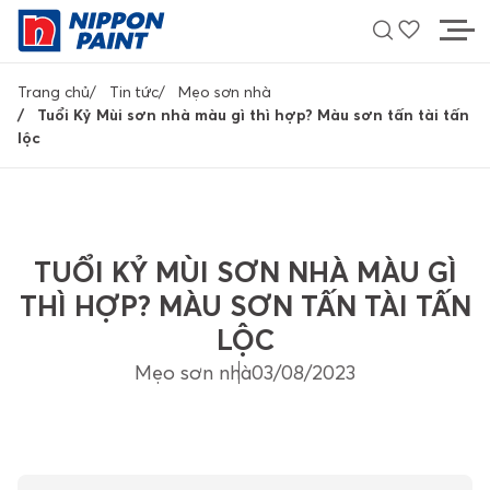
Nhảy
đến
nội
Breadcrumb
dung
Trang chủ
Tin tức
Mẹo sơn nhà
Tuổi Kỷ Mùi sơn nhà màu gì thì hợp? Màu sơn tấn tài tấn
MÀU SẮC
lộc
SẢN PHẨM
HỖ TRỢ
TUỔI KỶ MÙI SƠN NHÀ MÀU GÌ
THÌ HỢP? MÀU SƠN TẤN TÀI TẤN
TÌM ĐẠI LÝ
LỘC
Mẹo sơn nhà
03/08/2023
LIÊN HỆ
Về Nippon Paint