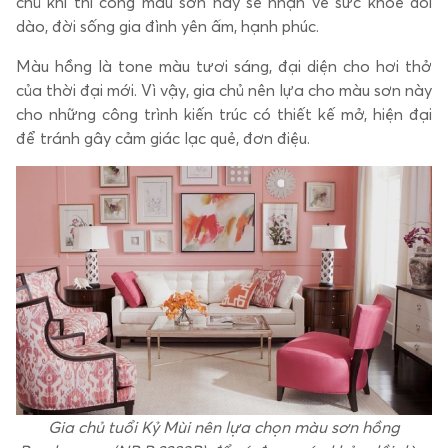
chủ khi thi công màu sơn này sẽ nhận về sức khỏe dồi
dào, đời sống gia đình yên ấm, hạnh phúc.
Màu hồng là tone màu tươi sáng, đại diện cho hơi thở
của thời đại mới. Vì vậy, gia chủ nên lựa cho màu sơn này
cho những công trình kiến trúc có thiết kế mở, hiện đại
để tránh gây cảm giác lạc quẻ, đơn điệu.
Gia chủ tuổi Kỷ Mùi nên lựa chọn màu sơn hồng