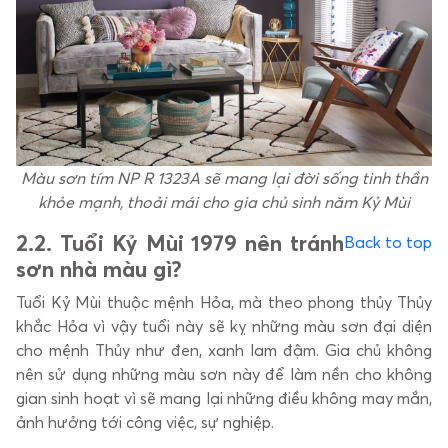
Màu sơn tím NP R 1323A sẽ mang lại đời sống tinh thần
khỏe mạnh, thoải mái cho gia chủ sinh năm Kỷ Mùi
2.
2. Tuổi Kỷ Mùi 1979 nên tránh
Back to top
sơn nhà màu gì?
Tuổi Kỷ Mùi thuộc mệnh Hỏa, mà theo phong thủy Thủy
khắc Hỏa vì vậy tuổi này sẽ kỵ những màu sơn đại diện
cho mệnh Thủy như đen, xanh lam đậm. Gia chủ không
nên sử dụng những màu sơn này để làm nền cho không
gian sinh hoạt vì sẽ mang lại những điều không may mắn,
ảnh hưởng tới công việc, sự nghiệp.