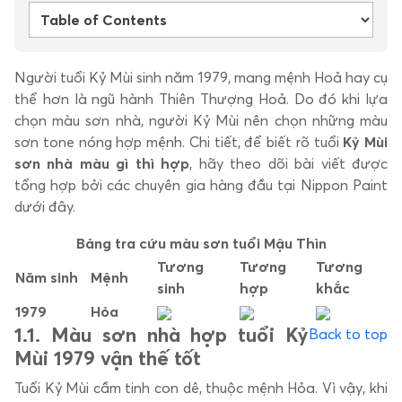
Tin tức
Tuyển dụng
Người tuổi Kỷ Mùi sinh năm 1979, mang mệnh Hoả hay cụ
thể hơn là ngũ hành Thiên Thượng Hoả. Do đó khi lựa
Tiếng Việt
chọn màu sơn nhà, người Kỷ Mùi nên chọn những màu
Khách hàng dự án
sơn tone nóng hợp mệnh. Chi tiết, để biết rõ tuổi
Kỷ Mùi
sơn nhà màu gì thì hợp
, hãy theo dõi bài viết được
tổng hợp bởi các chuyên gia hàng đầu tại Nippon Paint
dưới đây.
Bảng tra cứu màu sơn tuổi Mậu Thìn
Tương
Tương
Tương
Năm sinh
Mệnh
sinh
hợp
khắc
1979
Hỏa
1.
1. Màu sơn nhà hợp tuổi Kỷ
Back to top
Mùi 1979 vận thế tốt
Tuổi Kỷ Mùi cầm tinh con dê, thuộc mệnh Hỏa. Vì vậy, khi