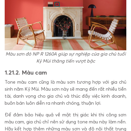
Màu sơn đỏ NP R 1260A giúp sự nghiệp của gia chủ tuổi
Kỷ Mùi thăng tiến vượt bậc
1.2
1.2. Màu cam
Tone màu cam cũng là màu sơn tương hợp với gia chủ
sinh năm Kỷ Mùi. Màu sơn này sẽ mang đến rất nhiều tiền
tài, danh vọng cho gia chủ và thúc đẩy việc kinh doanh,
buôn bán luôn diễn ra nhanh chóng, thuận lợi.
Để đảm bảo hiệu quả về mặt thị giác khi thi công sơn
màu cam, gia chủ chỉ nên sử dụng tone màu này làm nền.
Hãy kết hợp thêm những màu sơn và độ nội thất trung