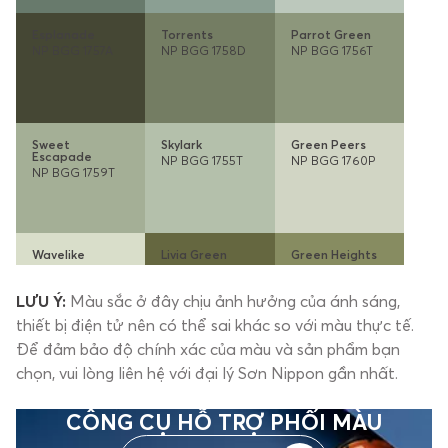
Esplanade
Torrents
Parrot Green
NP BGG 1757A
NP BGG 1758D
NP BGG 1756T
Sweet
Skylark
Green Peers
Escapade
NP BGG 1755T
NP BGG 1760P
NP BGG 1759T
Wavelike
Livia Green
Green Heights
NP BGG 1754P
NP BGG 1743A
NP BGG 1744D
LƯU Ý:
Màu sắc ở đây chịu ảnh hưởng của ánh sáng,
thiết bị điện tử nên có thể sai khác so với màu thực tế.
Để đảm bảo độ chính xác của màu và sản phẩm bạn
Green Living
Little Garden
Young Bud
chọn, vui lòng liên hệ với đại lý Sơn Nippon gần nhất.
NP BGG 1742T
NP BGG 1745P
NP BGG 1741P
CÔNG CỤ HỖ TRỢ PHỐI MÀU