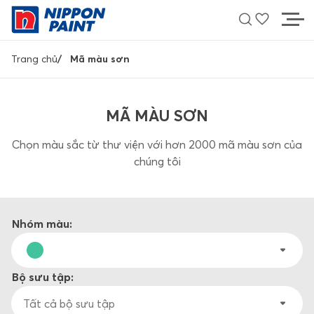
Nhảy
đến
nội
Breadcrumb
dung
Trang chủ
Mã màu sơn
MÀU SẮC
MÃ MÀU SƠN
SẢN PHẨM
Chọn màu sắc từ thư viện với hơn 2000 mã màu sơn của
chúng tôi
HỖ TRỢ
TÌM ĐẠI LÝ
Nhóm màu:
LIÊN HỆ
Bộ sưu tập:
Về Nippon Paint