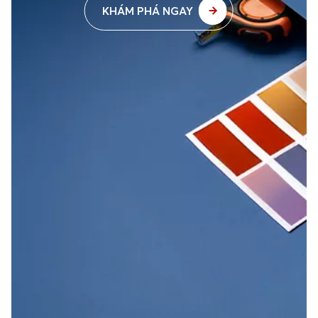
KHÁM PHÁ NGAY
Green Tag
Little Buddies
Esparina
NP BGG 1753P
NP BGG 1747P
NP BGG 1750A
Brazen
Brittany
Green Montage
NP BGG 1751D
NP BGG 1749T
NP BGG 1752T
Froggy's Leaf
By The Pond
Green Pack
NP BGG 1748P
NP BGG 1746P
NP BGG 1736A
Green Mile
Miranda Green
Young Stalk
NP BGG 1737D
NP BGG 1735T
NP BGG 1738T